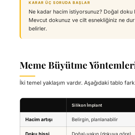
KARAR ÜÇ SORUDA BAŞLAR
Ne kadar hacim istiyorsunuz? Doğal doku hi
Mevcut dokunuz ve cilt esnekliğiniz ne du
belirler.
Meme Büyütme Yöntemler
İki temel yaklaşım vardır. Aşağıdaki tablo farkl
Silikon İmplant
Hacim artışı
Belirgin, planlanabilir
Doku hissi
Doğal-yakın (dokuya göre)