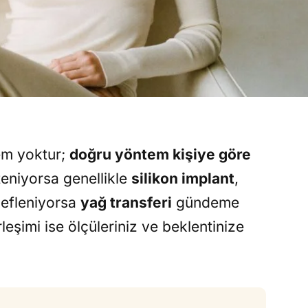
em yoktur;
doğru yöntem kişiye göre
steniyorsa genellikle
silikon implant
,
defleniyorsa
yağ transferi
gündeme
rleşimi ise ölçüleriniz ve beklentinize