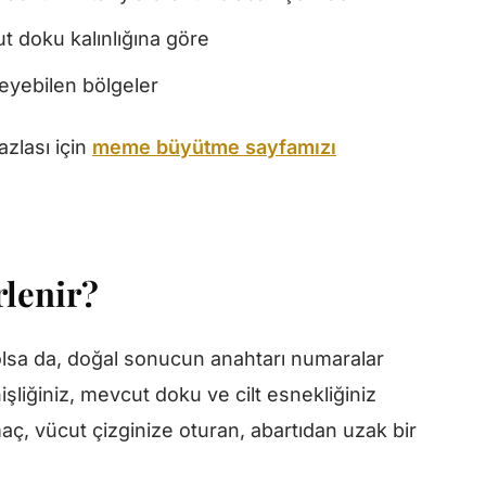
t doku kalınlığına göre
zleyebilen bölgeler
zlası için
meme büyütme sayfamızı
rlenir?
olsa da, doğal sonucun anahtarı numaralar
iğiniz, mevcut doku ve cilt esnekliğiniz
maç, vücut çizginize oturan, abartıdan uzak bir