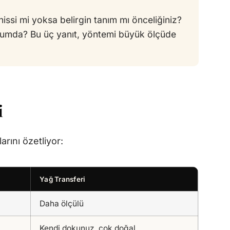
ssi mi yoksa belirgin tanım mı önceliğiniz?
rumda? Bu üç yanıt, yöntemi büyük ölçüde
i
arını özetliyor:
Yağ Transferi
Daha ölçülü
Kendi dokunuz, çok doğal