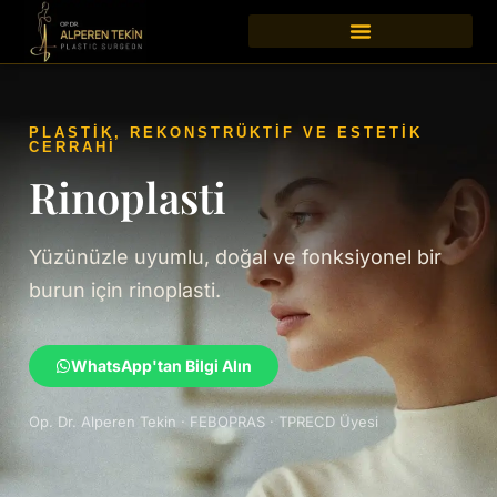
PLASTİK, REKONSTRÜKTİF VE ESTETİK
CERRAHİ
Rinoplasti
Yüzünüzle uyumlu, doğal ve fonksiyonel bir
burun için rinoplasti.
WhatsApp'tan Bilgi Alın
Op. Dr. Alperen Tekin · FEBOPRAS · TPRECD Üyesi